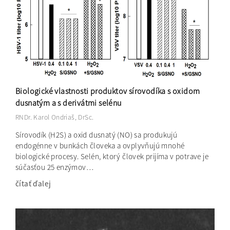
Biologické vlastnosti produktov sírovodíka s oxidom
dusnatým a s derivátmi selénu
RNDr. Karol Ondriaš, DrSc.
Sírovodík (H2S) a oxid dusnatý (NO) sa produkujú
endogénne v bunkách človeka a ovplyvňujú mnohé
biologické procesy. Selén, ktorý človek prijíma v potrave je
súčasťou 25 enzýmov…
čítať ďalej