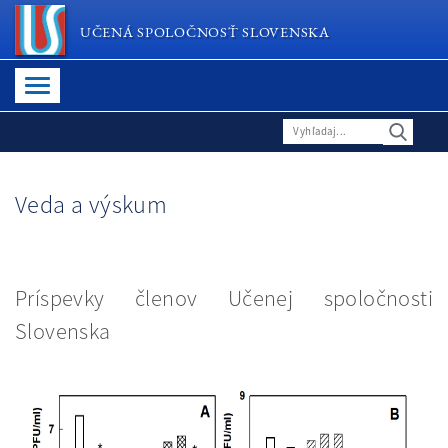
UČENÁ SPOLOČNOSŤ SLOVENSKA
Veda a výskum
Príspevky členov Učenej spoločnosti
Slovenska