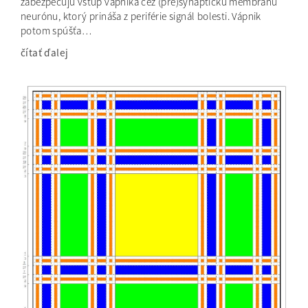
zabezpečujú vstup vápnika cez (pre)synaptickú membránu
neurónu, ktorý prináša z periférie signál bolesti. Vápnik
potom spúšťa…
čítať ďalej