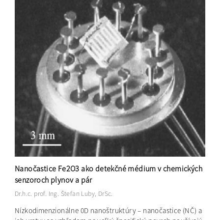
Nanočastice Fe2O3 ako detekčné médium v chemických
senzoroch plynov a pár
Dr.h.c. prof. Ing. Štefan Luby, DrSc.
Nízkodimenzionálne 0D nanoštruktúry – nanočastice (NČ) a