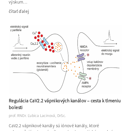
výskum…
čítať ďalej
Regulácia CaV2.2 vápnikových kanálov – cesta k tlmeniu
bolesti
prof. RNDr. Ľubica Lacinová, DrSc.
CaV2.2 vápnikové kanály sú iónové kanály, ktoré