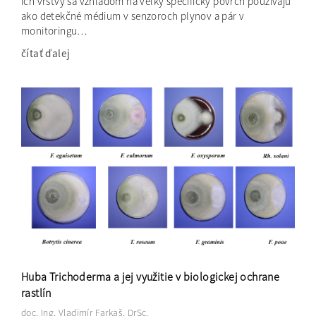
ich vrstvy sa vzhľadom na veľký špecifický povrch používajú
ako detekčné médium v senzoroch plynov a pár v
monitoringu…
čítať ďalej
Huba Trichoderma a jej využitie v biologickej ochrane
rastlín
doc. Ing. Vladimír Farkaš, DrSc.