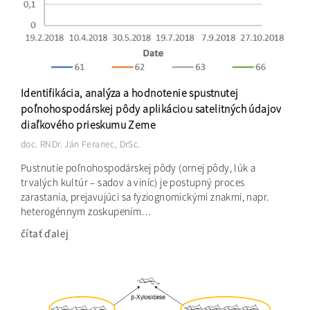
Identifikácia, analýza a hodnotenie spustnutej
poľnohospodárskej pôdy aplikáciou satelitných údajov
diaľkového prieskumu Zeme
doc. RNDr. Ján Feranec, DrSc.
Pustnutie poľnohospodárskej pôdy (ornej pôdy, lúk a
trvalých kultúr – sadov a viníc) je postupný proces
zarastania, prejavujúci sa fyziognomickými znakmi, napr.
heterogénnym zoskupením…
čítať ďalej