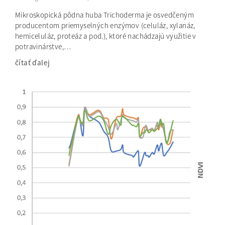
Mikroskopická pôdna huba Trichoderma je osvedčeným
producentom priemyselných enzýmov (celuláz, xylanáz,
hemiceluláz, proteáz a pod.), ktoré nachádzajú využitie v
potravinárstve,…
čítať ďalej